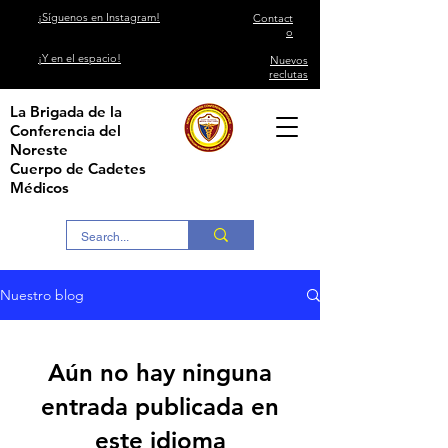
¡Síguenos en Instagram!
Contact
o
¡Y en el espacio!
Nuevos
reclutas
La Brigada de la
Conferencia del
Noreste
Cuerpo de Cadetes
Médicos
Nuestro blog
Aún no hay ninguna
entrada publicada en
este idioma