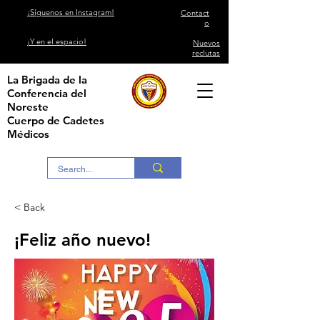
¡Síguenos en Instagram!
Contact
o
¡Y en el espacio!
Nuevos
reclutas
La Brigada de la
Conferencia del
Noreste
Cuerpo de Cadetes
Médicos
< Back
¡Feliz año nuevo!