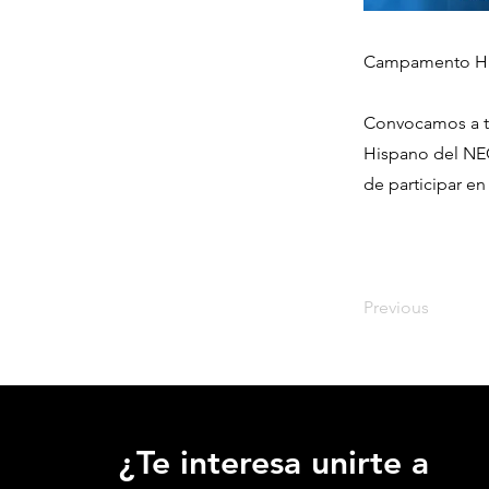
Campamento Hi
Convocamos a t
Hispano del NEC
de participar en
Previous
¿Te interesa unirte a