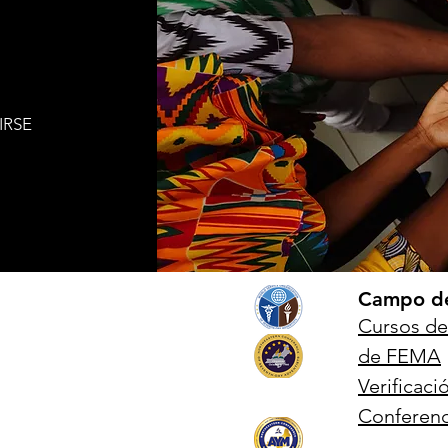
NIRSE
Campo de
Cursos de
de FEMA
Verificaci
Conferenc