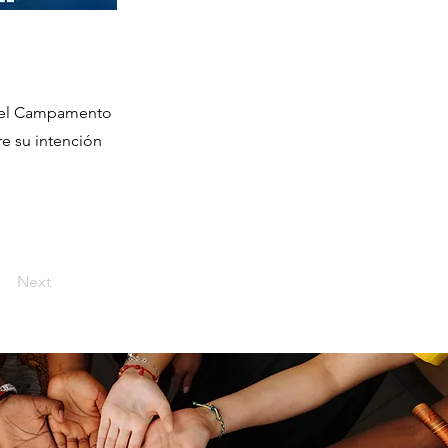
n el Campamento
re su intención
Next