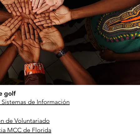
 golf
 Sistemas de Información
ón de Voluntariado
ia MCC de Florida