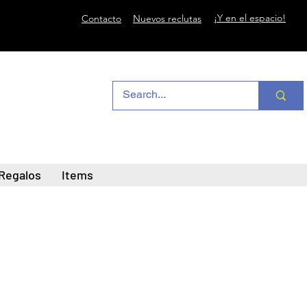
¡Y en el espacio!
Contacto
Nuevos reclutas
Regalos
Items