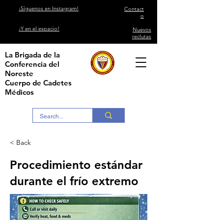
¡Síguenos en Instagram!
Contact
o
¡Y en el espacio!
Nuevos
reclutas
La Brigada de la
Conferencia del
Noreste
Cuerpo de Cadetes
Médicos
< Back
Procedimiento estándar
durante el frío extremo